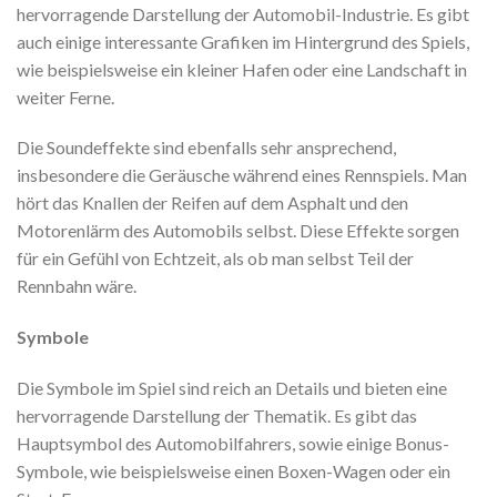
hervorragende Darstellung der Automobil-Industrie. Es gibt
auch einige interessante Grafiken im Hintergrund des Spiels,
wie beispielsweise ein kleiner Hafen oder eine Landschaft in
weiter Ferne.
Die Soundeffekte sind ebenfalls sehr ansprechend,
insbesondere die Geräusche während eines Rennspiels. Man
hört das Knallen der Reifen auf dem Asphalt und den
Motorenlärm des Automobils selbst. Diese Effekte sorgen
für ein Gefühl von Echtzeit, als ob man selbst Teil der
Rennbahn wäre.
Symbole
Die Symbole im Spiel sind reich an Details und bieten eine
hervorragende Darstellung der Thematik. Es gibt das
Hauptsymbol des Automobilfahrers, sowie einige Bonus-
Symbole, wie beispielsweise einen Boxen-Wagen oder ein