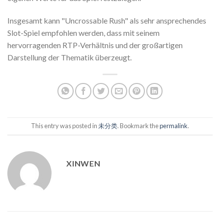
Insgesamt kann "Uncrossable Rush" als sehr ansprechendes
Slot-Spiel empfohlen werden, dass mit seinem
hervorragenden RTP-Verhältnis und der großartigen
Darstellung der Thematik überzeugt.
This entry was posted in
未分类
. Bookmark the
permalink
.
XINWEN