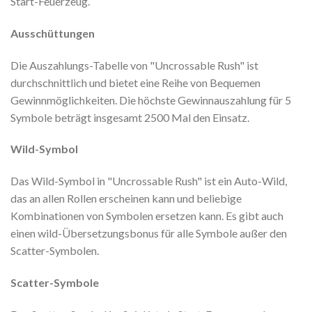
Start-Feuerzeug.
Ausschüttungen
Die Auszahlungs-Tabelle von "Uncrossable Rush" ist
durchschnittlich und bietet eine Reihe von Bequemen
Gewinnmöglichkeiten. Die höchste Gewinnauszahlung für 5
Symbole beträgt insgesamt 2500 Mal den Einsatz.
Wild-Symbol
Das Wild-Symbol in "Uncrossable Rush" ist ein Auto-Wild,
das an allen Rollen erscheinen kann und beliebige
Kombinationen von Symbolen ersetzen kann. Es gibt auch
einen wild-Übersetzungsbonus für alle Symbole außer den
Scatter-Symbolen.
Scatter-Symbole