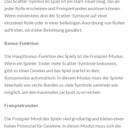
Das Scatter-Symbol im Spiel ist ein Start-Feuerzeug, das an
jeder Rolle erscheinen und Freispielrunden auslösen können.
Wenn mindestens drei der Scatter-Symbole auf einer
einzelnen Rolle oder in einer beliebigen Anordnung von Rollen
auftreten, wird eine Belohnung gewährt.
Bonus-Funktion
Die Hauptbonus-Funktion des Spiels ist die Freispiel-Modus.
Wenn ein Spieler 3 oder mehr Scatter-Symbole bekommt,
gibt es einen Gewinn und das Spiel startet in dem
Bonusmodus automatisch. In diesem Modus muss der Spieler
innerhalb von sechs Runden so viele Symbole sammeln wie
möglich, um den maximalen Jackpot zu erreichen.
Freispielrunden
Die Freispiel-Modi des Spiels sind großartig und bieten einen
hohen Potenzial für Gewinne. In diesen Modus muss sich der