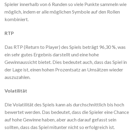
Spieler innerhalb von 6 Runden so viele Punkte sammeln wie
möglich, indem er alle möglichen Symbole auf den Rollen
kombiniert.
RTP
Das RTP (Return to Player) des Spiels beträgt 96,30 %, was
ein sehr gutes Ergebnis darstellt und eine hohe
Gewinnaussicht bietet. Dies bedeutet auch, dass das Spiel in
der Lage ist, einen hohen Prozentsatz an Umsätzen wieder
auszuzahlen.
Volatilität
Die Volatilität des Spiels kann als durchschnittlich bis hoch
bewertet werden. Das bedeutet, dass die Spieler eine Chance
auf hohe Gewinne haben, aber auch darauf gefasst sein
sollten, dass das Spiel mitunter nicht so erfolgreich ist.