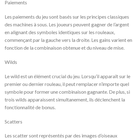
Paiements
Les paiements du jeu sont basés sur les principes classiques
des machines à sous. Les joueurs peuvent gagner de l’argent
en alignant des symboles identiques sur les rouleaux,
commençant par la gauche vers la droite. Les gains varient en
fonction de la combinaison obtenue et du niveau de mise.
Wilds
Le wild est un élément crucial du jeu. Lorsqu’il apparaît sur le
premier ou dernier rouleau, il peut remplacer n’importe quel
symbole pour former une combinaison gagnante. De plus, si
trois wilds apparaissent simultanement, ils déclenchent la
fonctionnalité de bonus.
Scatters
Les scatter sont représentés par des images d’oiseaux