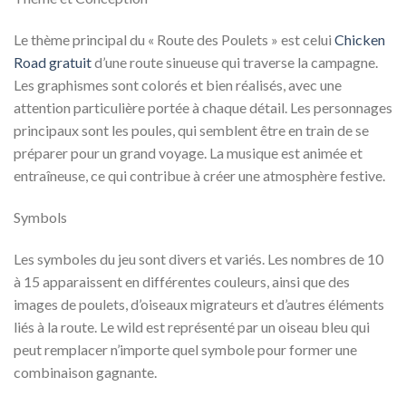
Le thème principal du « Route des Poulets » est celui
Chicken
Road gratuit
d’une route sinueuse qui traverse la campagne.
Les graphismes sont colorés et bien réalisés, avec une
attention particulière portée à chaque détail. Les personnages
principaux sont les poules, qui semblent être en train de se
préparer pour un grand voyage. La musique est animée et
entraîneuse, ce qui contribue à créer une atmosphère festive.
Symbols
Les symboles du jeu sont divers et variés. Les nombres de 10
à 15 apparaissent en différentes couleurs, ainsi que des
images de poulets, d’oiseaux migrateurs et d’autres éléments
liés à la route. Le wild est représenté par un oiseau bleu qui
peut remplacer n’importe quel symbole pour former une
combinaison gagnante.