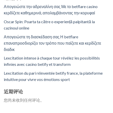
Απογειώστε την αδρεναλίνη σας Με το betflare casino
κερδίζετε καθημερινά, απολαμβάνοντας την κορυφαί
Oscar Spin: Poarta ta către o experiență palpitantă la
cazinoul online
Απογειώστε τη διασκέδαση σας Η betflare
επαναπροσδιορίζει τον τρόπο που παίζετε και κερδίζετε
διαδικ
Lexcitation intense à chaque tour révélez les possibilités
infinies avec casino betify et transform
Lexcitation du pari réinventée betify france, la plateforme
intuitive pour vivre vos émotions sport
近期评论
您尚未收到任何评论。