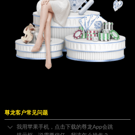
尊龙客户常见问题
我用苹果手机，点击下载的尊龙App会跳