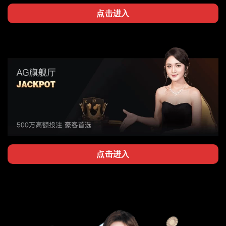
点击进入
点击进入