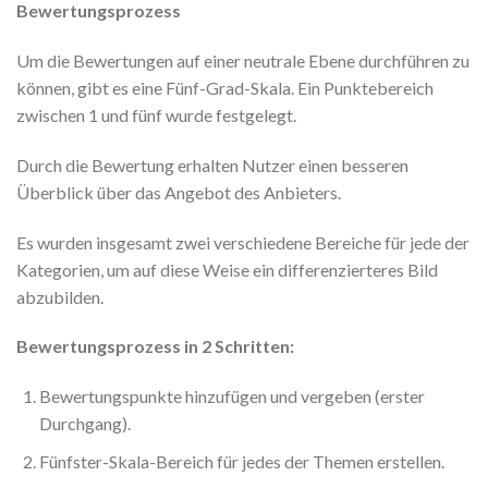
Bewertungsprozess
Um die Bewertungen auf einer neutrale Ebene durchführen zu
können, gibt es eine Fünf-Grad-Skala. Ein Punktebereich
zwischen 1 und fünf wurde festgelegt.
Durch die Bewertung erhalten Nutzer einen besseren
Überblick über das Angebot des Anbieters.
Es wurden insgesamt zwei verschiedene Bereiche für jede der
Kategorien, um auf diese Weise ein differenzierteres Bild
abzubilden.
Bewertungsprozess in 2 Schritten:
Bewertungspunkte hinzufügen und vergeben (erster
Durchgang).
Fünfster-Skala-Bereich für jedes der Themen erstellen.