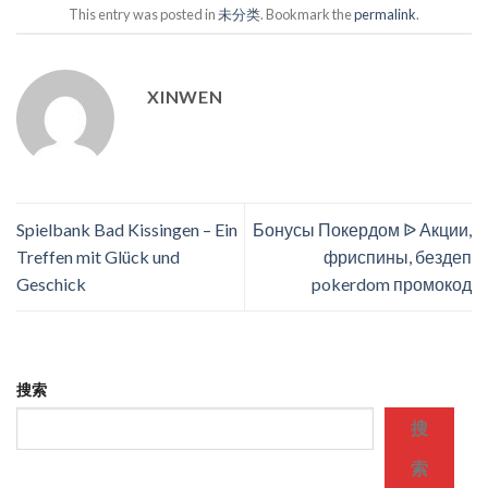
This entry was posted in
未分类
. Bookmark the
permalink
.
XINWEN
Spielbank Bad Kissingen – Ein
Бонусы Покердом ᐉ Акции,
Treffen mit Glück und
фриспины, бездеп
Geschick
pokerdom промокод
搜索
搜
索