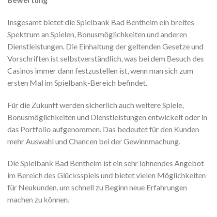
Insgesamt bietet die Spielbank Bad Bentheim ein breites
Spektrum an Spielen, Bonusmöglichkeiten und anderen
Dienstleistungen. Die Einhaltung der geltenden Gesetze und
Vorschriften ist selbstverständlich, was bei dem Besuch des
Casinos immer dann festzustellen ist, wenn man sich zum
ersten Mal im Spielbank-Bereich befindet.
Für die Zukunft werden sicherlich auch weitere Spiele,
Bonusmöglichkeiten und Dienstleistungen entwickelt oder in
das Portfolio aufgenommen. Das bedeutet für den Kunden
mehr Auswahl und Chancen bei der Gewinnmachung.
Die Spielbank Bad Bentheim ist ein sehr lohnendes Angebot
im Bereich des Glücksspiels und bietet vielen Möglichkeiten
für Neukunden, um schnell zu Beginn neue Erfahrungen
machen zu können.