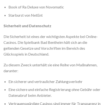
Book of Ra Deluxe von Novomatic
Starburst von NetEnt
Sicherheit und Datenschutz
Die Sicherheit ist eines der wichtigsten Aspekte bei Online-
Casinos. Die Spielbank Bad Bentheim hält sich an die
geltenden Gesetze und Vorschriften im Bereich des
Glücksspiels in Deutschland.
Zu diesem Zweck unterhält sie eine Reihe von Maßnahmen,
darunter:
Ein sicherer und vertraulicher Zahlungsverkehr
Eine sichere und einfache Registrierung ohne Gebühr oder
Datenabruf beim Anbieter.
Vertrauenswürdige Casinos sind immer für Transparenz in