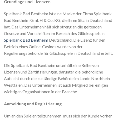
Grundlage und Lizenzen
Spielbank Bad Bentheim ist eine Marke der Firma Spielbank
Bad Bentheim GmbH & Co. KG, die ihren Sitz in Deutschland
hat. Das Unternehmen hält sich streng an die geltenden
Gesetze und Vorschriften im Bereich des Glücksspiels in
Spielbank Bad Bentheim
Deutschland. Die Lizenz für den
Betrieb eines Online-Casinos wurde von der
Regulierungsbehörde für Glücksspiele in Deutschland erteilt.
Die Spielbank Bad Bentheim unterhält eine Reihe von
Lizenzen und Zertifizierungen, darunter die behördliche
Aufsicht durch die zuständige Behörde im Lande Nordrhein-
Westfalen. Das Unternehmen ist auch Mitglied bei einigen
wichtigen Organisationen in der Branche.
Anmeldung und Registrierung
Um an den Spielen teilzunehmen, muss sich der Kunde vorher