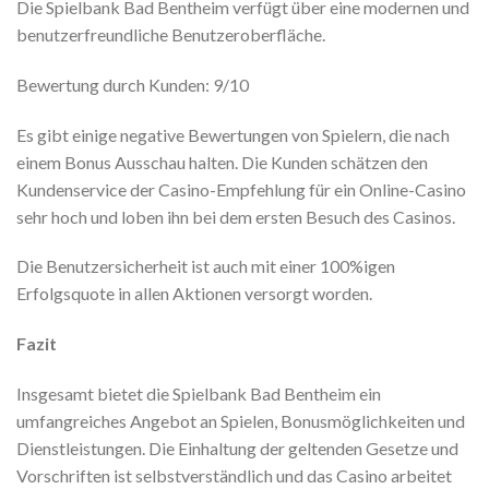
Die Spielbank Bad Bentheim verfügt über eine modernen und
benutzerfreundliche Benutzeroberfläche.
Bewertung durch Kunden: 9/10
Es gibt einige negative Bewertungen von Spielern, die nach
einem Bonus Ausschau halten. Die Kunden schätzen den
Kundenservice der Casino-Empfehlung für ein Online-Casino
sehr hoch und loben ihn bei dem ersten Besuch des Casinos.
Die Benutzersicherheit ist auch mit einer 100%igen
Erfolgsquote in allen Aktionen versorgt worden.
Fazit
Insgesamt bietet die Spielbank Bad Bentheim ein
umfangreiches Angebot an Spielen, Bonusmöglichkeiten und
Dienstleistungen. Die Einhaltung der geltenden Gesetze und
Vorschriften ist selbstverständlich und das Casino arbeitet