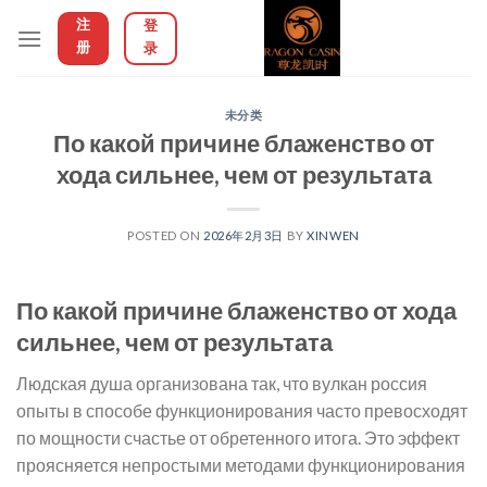
Skip
注
登
to
册
录
content
未分类
По какой причине блаженство от
хода сильнее, чем от результата
POSTED ON
2026年2月3日
BY
XINWEN
По какой причине блаженство от хода
сильнее, чем от результата
Людская душа организована так, что вулкан россия
опыты в способе функционирования часто превосходят
по мощности счастье от обретенного итога. Это эффект
проясняется непростыми методами функционирования