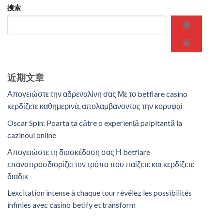
搜索
搜
索
近期文章
Απογειώστε την αδρεναλίνη σας Με το betflare casino
κερδίζετε καθημερινά, απολαμβάνοντας την κορυφαί
Oscar Spin: Poarta ta către o experiență palpitantă la
cazinoul online
Απογειώστε τη διασκέδαση σας Η betflare
επαναπροσδιορίζει τον τρόπο που παίζετε και κερδίζετε
διαδικ
Lexcitation intense à chaque tour révélez les possibilités
infinies avec casino betify et transform