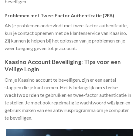
beveiligen.
Problemen met Twee-Factor Authenticatie (2FA)
Als je problemen ondervindt met twee-factor authenticatie,
kun je contact opnemen met de klantenservice van Kaasino.
Zij kunnen je helpen bij het oplossen van je problemen en je
weer toegang geven tot je account.
Kaasino Account Beveiliging: Tips voor een
Veilige Login
Om je Kaasino account te beveiligen, zijn er een aantal
stappen die je kunt nemen. Het is belangrijk om
sterke
wachtwoorden
te gebruiken en twee-factor authenticatie in
te stellen. Je moet ook regelmatig je wachtwoord wijzigen en
gebruik maken van een antivirusprogramma om je computer
te beveiligen.