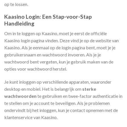
op te lossen.
Kaasino Login: Een Stap-voor-Stap
Handleiding
Om in te loggen op Kaasino, moet je eerst de officiële
Kaasino login pagina vinden. Deze vind je op de website van
Kaasino. Als je eenmaal op de login pagina bent, moet je je
gebruikersnaam en wachtwoord invoeren. Als je je
wachtwoord bent vergeten, kun je gebruik maken van de
opties voor wachtwoord herstel.
Je kunt inloggen op verschillende apparaten, waaronder
desktop en mobiel. Het is belangrijk om
sterke
wachtwoorden
te gebruiken en twee-factor authenticatie in
te stellen om je account te beveiligen. Als je problemen
ondervindt bij het inloggen, kun je contact opnemen met de
klantenservice van Kaasino.