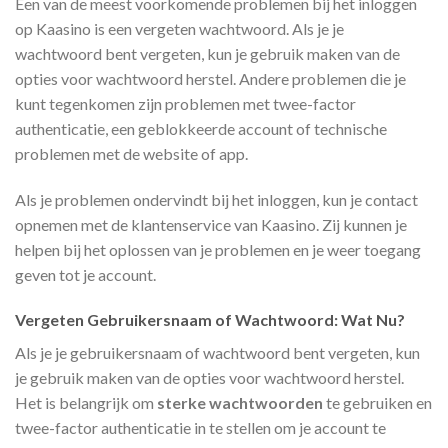
Een van de meest voorkomende problemen bij het inloggen
op Kaasino is een vergeten wachtwoord. Als je je
wachtwoord bent vergeten, kun je gebruik maken van de
opties voor wachtwoord herstel. Andere problemen die je
kunt tegenkomen zijn problemen met twee-factor
authenticatie, een geblokkeerde account of technische
problemen met de website of app.
Als je problemen ondervindt bij het inloggen, kun je contact
opnemen met de klantenservice van Kaasino. Zij kunnen je
helpen bij het oplossen van je problemen en je weer toegang
geven tot je account.
Vergeten Gebruikersnaam of Wachtwoord: Wat Nu?
Als je je gebruikersnaam of wachtwoord bent vergeten, kun
je gebruik maken van de opties voor wachtwoord herstel.
Het is belangrijk om
sterke wachtwoorden
te gebruiken en
twee-factor authenticatie in te stellen om je account te