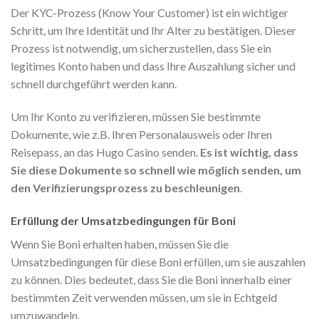
Der KYC-Prozess (Know Your Customer) ist ein wichtiger
Schritt, um Ihre Identität und Ihr Alter zu bestätigen. Dieser
Prozess ist notwendig, um sicherzustellen, dass Sie ein
legitimes Konto haben und dass Ihre Auszahlung sicher und
schnell durchgeführt werden kann.
Um Ihr Konto zu verifizieren, müssen Sie bestimmte
Dokumente, wie z.B. Ihren Personalausweis oder Ihren
Reisepass, an das Hugo Casino senden.
Es ist wichtig, dass
Sie diese Dokumente so schnell wie möglich senden, um
den Verifizierungsprozess zu beschleunigen
.
Erfüllung der Umsatzbedingungen für Boni
Wenn Sie Boni erhalten haben, müssen Sie die
Umsatzbedingungen für diese Boni erfüllen, um sie auszahlen
zu können. Dies bedeutet, dass Sie die Boni innerhalb einer
bestimmten Zeit verwenden müssen, um sie in Echtgeld
umzuwandeln.