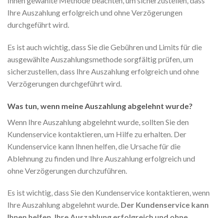
Ihnen gewählte Methode beachten, um sicherzustellen, dass
Ihre Auszahlung erfolgreich und ohne Verzögerungen
durchgeführt wird.
Es ist auch wichtig, dass Sie die Gebühren und Limits für die
ausgewählte Auszahlungsmethode sorgfältig prüfen, um
sicherzustellen, dass Ihre Auszahlung erfolgreich und ohne
Verzögerungen durchgeführt wird.
Was tun, wenn meine Auszahlung abgelehnt wurde?
Wenn Ihre Auszahlung abgelehnt wurde, sollten Sie den
Kundenservice kontaktieren, um Hilfe zu erhalten. Der
Kundenservice kann Ihnen helfen, die Ursache für die
Ablehnung zu finden und Ihre Auszahlung erfolgreich und
ohne Verzögerungen durchzuführen.
Es ist wichtig, dass Sie den Kundenservice kontaktieren, wenn
Ihre Auszahlung abgelehnt wurde.
Der Kundenservice kann
Ihnen helfen, Ihre Auszahlung erfolgreich und ohne