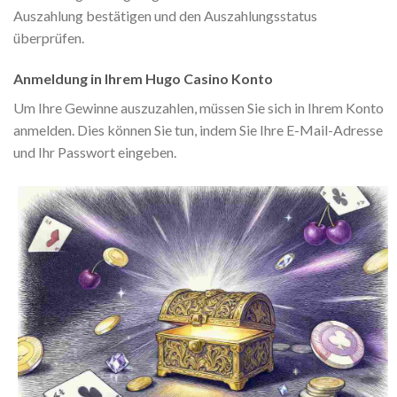
Auszahlung bestätigen und den Auszahlungsstatus
überprüfen.
Anmeldung in Ihrem Hugo Casino Konto
Um Ihre Gewinne auszuzahlen, müssen Sie sich in Ihrem Konto
anmelden. Dies können Sie tun, indem Sie Ihre E-Mail-Adresse
und Ihr Passwort eingeben.