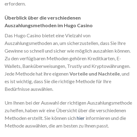
erfordern.
Überblick über die verschiedenen
Auszahlungsmethoden im Hugo Casino
Das Hugo Casino bietet eine Vielzahl von
Auszahlungsmethoden an, um sicherzustellen, dass Sie Ihre
Gewinne so schnell und sicher wie möglich auszahlen können.
Zu den verfügbaren Methoden gehören Kreditkarten, E-
Wallets, Banküberweisungen, Trustly und Kryptowährungen.
Jede Methode hat ihre eigenen
Vorteile und Nachteile
, und
es ist wichtig, dass Sie die richtige Methode für Ihre
Bedürfnisse auswählen.
Um Ihnen bei der Auswahl der richtigen Auszahlungsmethode
zu helfen, haben wir eine Übersicht über die verschiedenen
Methoden erstellt. Sie können sich
hier
informieren und die
Methode auswählen, die am besten zu Ihnen passt.