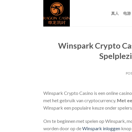
Skip
to
真人
电游
content
Winspark Crypto Ca
Spelplez
PO
Winspark Crypto Casino is een online casino 
met het gebruik van cryptocurrency.
Met ee
Winspark een populaire keuze onder spelers 
Om te beginnen met spelen op Winspark, moe
worden door op de
Winspark inloggen
knop t