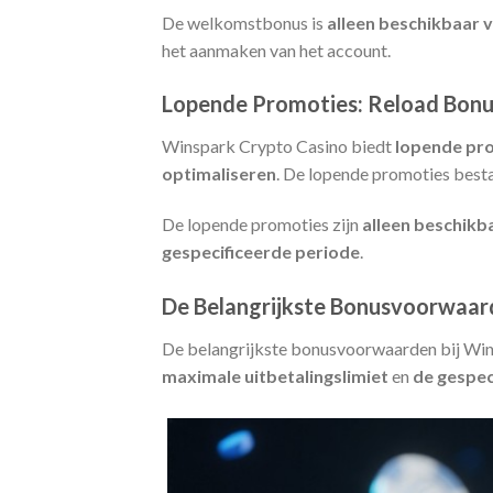
De welkomstbonus is
alleen beschikbaar 
het aanmaken van het account.
Lopende Promoties: Reload Bonu
Winspark Crypto Casino biedt
lopende pr
optimaliseren
. De lopende promoties best
De lopende promoties zijn
alleen beschikb
gespecificeerde periode
.
De Belangrijkste Bonusvoorwaar
De belangrijkste bonusvoorwaarden bij Win
maximale uitbetalingslimiet
en
de gespec