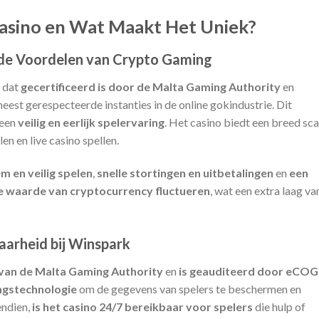
asino en Wat Maakt Het Uniek?
 de Voordelen van Crypto Gaming
o dat
gecertificeerd is door de Malta Gaming Authority
en
meest gerespecteerde instanties in de online gokindustrie. Dit
 een
veilig en eerlijk spelervaring
. Het casino biedt een breed sca
len en live casino spellen.
m en veilig spelen
,
snelle stortingen en uitbetalingen
en
een
e waarde van cryptocurrency fluctueren
, wat een extra laag va
baarheid bij Winspark
e van de Malta Gaming Authority
en
is geauditeerd door eCO
ingstechnologie
om de gegevens van spelers te beschermen en
endien,
is het casino
24/7
bereikbaar voor spelers
die hulp of