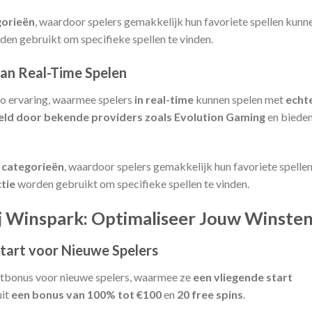
gorieën
, waardoor spelers gemakkelijk hun favoriete spellen kunn
en gebruikt om specifieke spellen te vinden.
van Real-Time Spelen
no ervaring, waarmee spelers
in real-time
kunnen spelen met
echt
ld door bekende providers zoals Evolution Gaming
en biede
 categorieën
, waardoor spelers gemakkelijk hun favoriete spelle
tie
worden gebruikt om specifieke spellen te vinden.
j Winspark: Optimaliseer Jouw Winste
tart voor Nieuwe Spelers
tbonus voor nieuwe spelers, waarmee ze
een vliegende start
uit
een bonus van 100% tot €100
en
20 free spins
.