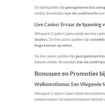
De tafelspellen zijn
georganiseerd in cate
vinden. Bovendien,
kan de zoekfunctie
word
Live Casino: Ervaar de Spanning 
Winspark Crypto Casino biedt een live casi
dealers
. De live casino spellen zijn
ontwikke
hoge kansen op winst
.
De live casino spellen zijn
georganiseerd in
kunnen vinden. Bovendien,
kan de zoekfunc
Bonussen en Promoties bi
Welkomstbonus: Een Vliegende S
Winspark Crypto Casino biedt een welkoms
kunnen maken. De welkomstbonus bestaat 