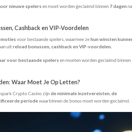
voor nieuwe spelers
en moet worden geclaimd binnen
7 dagen
n
ssen, Cashback en VIP-Voordelen
omoties
voor bestaande spelers, waarmee ze
hun winsten kunne
aan uit
reload bonussen, cashback en VIP-voordelen
.
aar voor bestaande spelers
en moeten worden geclaimd binnen
den: Waar Moet Je Op Letten?
spark Crypto Casino zijn
de minimale inzetvereisten
,
de
ificeerde periode
waarbinnen de bonus moet worden geclaimd.