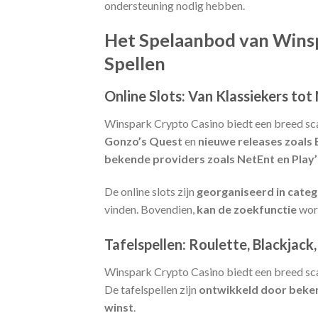
ondersteuning nodig hebben.
Het Spelaanbod van Winsp
Spellen
Online Slots: Van Klassiekers to
Winspark Crypto Casino biedt een breed sca
Gonzo’s Quest
en
nieuwe releases zoals
bekende providers zoals NetEnt en Play
De online slots zijn
georganiseerd in cate
vinden. Bovendien,
kan de zoekfunctie
word
Tafelspellen: Roulette, Blackjack
Winspark Crypto Casino biedt een breed sca
De tafelspellen zijn
ontwikkeld door beken
winst
.