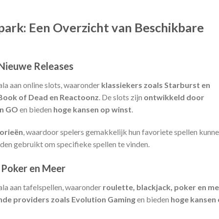
ark: Een Overzicht van Beschikbare
t Nieuwe Releases
la aan online slots, waaronder
klassiekers zoals Starburst en
 Book of Dead en Reactoonz
. De slots zijn
ontwikkeld door
’n GO
en bieden
hoge kansen op winst
.
gorieën
, waardoor spelers gemakkelijk hun favoriete spellen kunn
en gebruikt om specifieke spellen te vinden.
, Poker en Meer
la aan tafelspellen, waaronder
roulette, blackjack, poker en m
de providers zoals Evolution Gaming
en bieden
hoge kansen