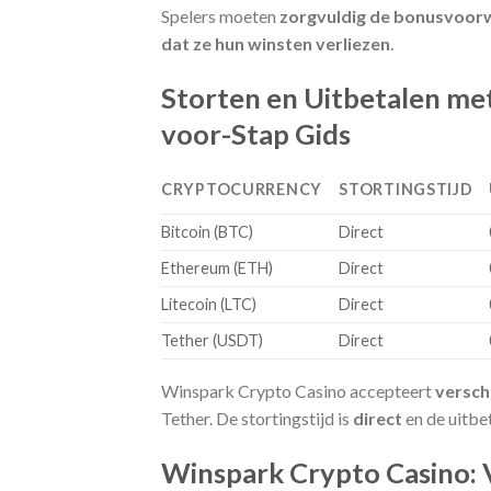
Spelers moeten
zorgvuldig de bonusvoor
dat ze hun winsten verliezen
.
Storten en Uitbetalen met
voor-Stap Gids
CRYPTOCURRENCY
STORTINGSTIJD
Bitcoin (BTC)
Direct
Ethereum (ETH)
Direct
Litecoin (LTC)
Direct
Tether (USDT)
Direct
Winspark Crypto Casino accepteert
versch
Tether. De stortingstijd is
direct
en de uitbet
Winspark Crypto Casino: 