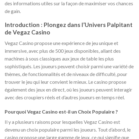
des informations utiles sur la façon de maximiser vos chances
de gain.
Introduction : Plongez dans l’Univers Palpitant
de Vegaz Casino
Vegaz Casino propose une expérience de jeu unique et
immersive, avec plus de 500 jeux disponibles, allant des
machines à sous classiques aux jeux de table les plus
sophistiqués. Les joueurs peuvent choisir parmi une variété de
thèmes, de fonctionnalités et de niveaux de difficulté, pour
trouver le jeu qui leur convient le mieux. Le casino propose
également des jeux en direct, où les joueurs peuvent interagir
avec des croupiers réels et d’autres joueurs en temps réel.
Pourquoi Vegaz Casino est-il un Choix Populaire ?
Il y a plusieurs raisons pour lesquelles Vegaz Casino est
devenu un choix populaire parmi les joueurs. Tout d’abord, le
casino propose une large gamme de jeux, ce qui signifie que