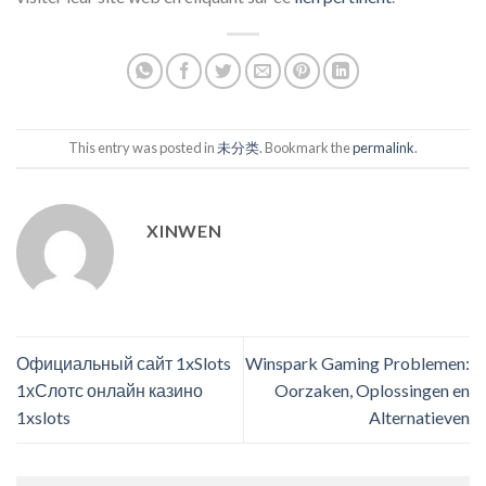
This entry was posted in
未分类
. Bookmark the
permalink
.
XINWEN
Официальный сайт 1xSlots
Winspark Gaming Problemen:
1хСлотс онлайн казино
Oorzaken, Oplossingen en
1xslots
Alternatieven