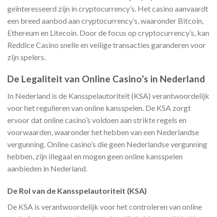
geïnteresseerd zijn in cryptocurrency’s. Het casino aanvaardt
een breed aanbod aan cryptocurrency’s, waaronder Bitcoin,
Ethereum en Litecoin. Door de focus op cryptocurrency’s, kan
Reddice Casino snelle en veilige transacties garanderen voor
zijn spelers.
De Legaliteit van Online Casino’s in Nederland
In Nederland is de Kansspelautoriteit (KSA) verantwoordelijk
voor het regulieren van online kansspelen. De KSA zorgt
ervoor dat online casino’s voldoen aan strikte regels en
voorwaarden, waaronder het hebben van een Nederlandse
vergunning. Online casino’s die geen Nederlandse vergunning
hebben, zijn illegaal en mogen geen online kansspelen
aanbieden in Nederland.
De Rol van de Kansspelautoriteit (KSA)
De KSA is verantwoordelijk voor het controleren van online