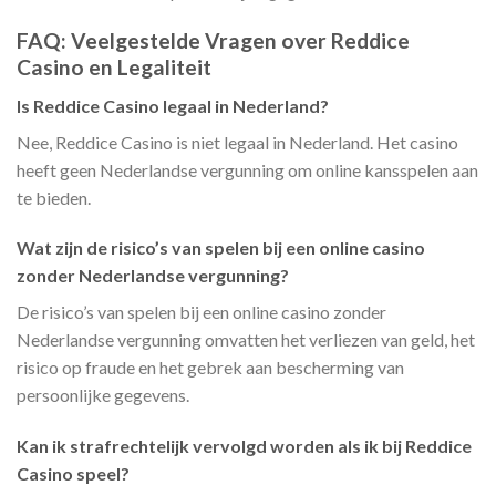
FAQ: Veelgestelde Vragen over Reddice
Casino en Legaliteit
Is Reddice Casino legaal in Nederland?
Nee, Reddice Casino is niet legaal in Nederland. Het casino
heeft geen Nederlandse vergunning om online kansspelen aan
te bieden.
Wat zijn de risico’s van spelen bij een online casino
zonder Nederlandse vergunning?
De risico’s van spelen bij een online casino zonder
Nederlandse vergunning omvatten het verliezen van geld, het
risico op fraude en het gebrek aan bescherming van
persoonlijke gegevens.
Kan ik strafrechtelijk vervolgd worden als ik bij Reddice
Casino speel?