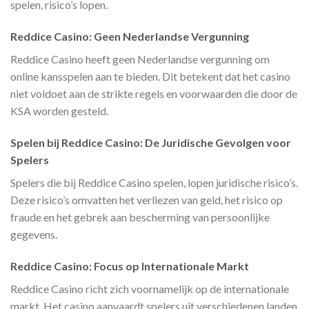
spelen, risico’s lopen.
Reddice Casino: Geen Nederlandse Vergunning
Reddice Casino heeft geen Nederlandse vergunning om
online kansspelen aan te bieden. Dit betekent dat het casino
niet voldoet aan de strikte regels en voorwaarden die door de
KSA worden gesteld.
Spelen bij Reddice Casino: De Juridische Gevolgen voor
Spelers
Spelers die bij Reddice Casino spelen, lopen juridische risico’s.
Deze risico’s omvatten het verliezen van geld, het risico op
fraude en het gebrek aan bescherming van persoonlijke
gegevens.
Reddice Casino: Focus op Internationale Markt
Reddice Casino richt zich voornamelijk op de internationale
markt. Het casino aanvaardt spelers uit verschiedenen landen