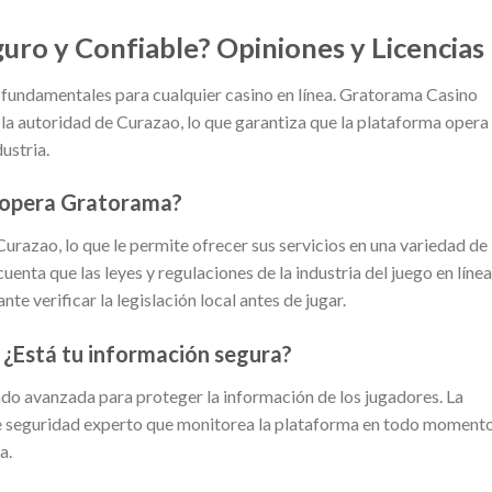
uro y Confiable? Opiniones y Licencias
s fundamentales para cualquier casino en línea. Gratorama Casino
 la autoridad de Curazao, lo que garantiza que la plataforma opera
ustria.
e opera Gratorama?
urazao, lo que le permite ofrecer sus servicios en una variedad de
uenta que las leyes y regulaciones de la industria del juego en línea
nte verificar la legislación local antes de jugar.
 ¿Está tu información segura?
ado avanzada para proteger la información de los jugadores. La
e seguridad experto que monitorea la plataforma en todo moment
a.