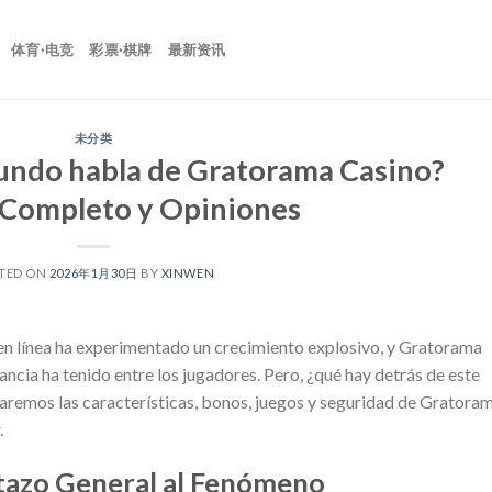
体育·电竞
彩票·棋牌
最新资讯
未分类
mundo habla de Gratorama Casino?
s Completo y Opiniones
TED ON
2026年1月30日
BY
XINWEN
s en línea ha experimentado un crecimiento explosivo, y Gratorama
cia ha tenido entre los jugadores. Pero, ¿qué hay detrás de este
aremos las características, bonos, juegos y seguridad de Gratora
.
tazo General al Fenómeno