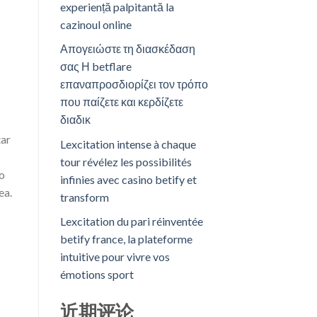
experiență palpitantă la
cazinoul online
Απογειώστε τη διασκέδαση
σας Η betflare
επαναπροσδιορίζει τον τρόπο
που παίζετε και κερδίζετε
διαδικ
tar
Lexcitation intense à chaque
tour révélez les possibilités
do
infinies avec casino betify et
ea.
transform
Lexcitation du pari réinventée
betify france, la plateforme
intuitive pour vivre vos
émotions sport
近期评论