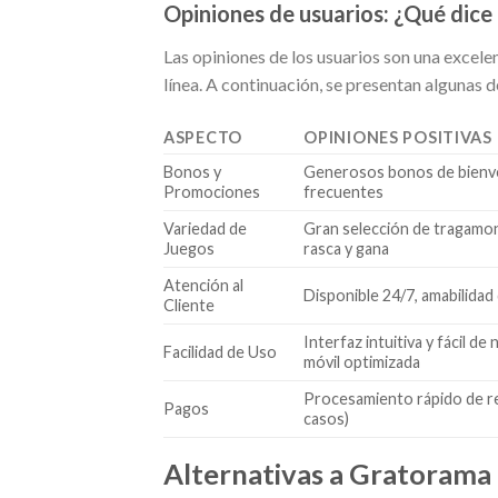
Opiniones de usuarios: ¿Qué dice
Las opiniones de los usuarios son una excelen
línea. A continuación, se presentan algunas
ASPECTO
OPINIONES POSITIVAS
Bonos y
Generosos bonos de bienv
Promociones
frecuentes
Variedad de
Gran selección de tragamon
Juegos
rasca y gana
Atención al
Disponible 24/7, amabilidad
Cliente
Interfaz intuitiva y fácil de
Facilidad de Uso
móvil optimizada
Procesamiento rápido de re
Pagos
casos)
Alternativas a Gratorama