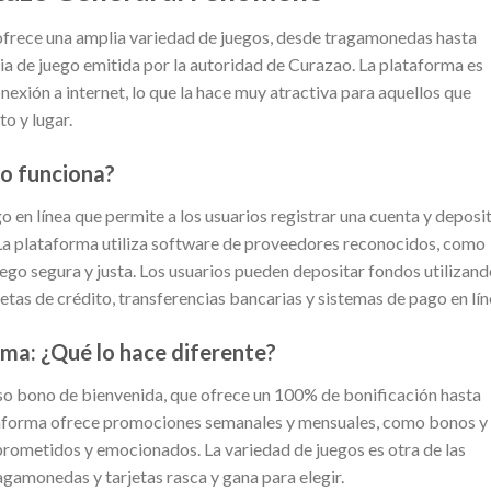
 ofrece una amplia variedad de juegos, desde tragamonedas hasta
cia de juego emitida por la autoridad de Curazao. La plataforma es
nexión a internet, lo que la hace muy atractiva para aquellos que
o y lugar.
o funciona?
en línea que permite a los usuarios registrar una cuenta y deposi
 La plataforma utiliza software de proveedores reconocidos, como
ego segura y justa. Los usuarios pueden depositar fondos utilizan
as de crédito, transferencias bancarias y sistemas de pago en lín
ma: ¿Qué lo hace diferente?
o bono de bienvenida, que ofrece un 100% de bonificación hasta
ataforma ofrece promociones semanales y mensuales, como bonos y
rometidos y emocionados. La variedad de juegos es otra de las
gamonedas y tarjetas rasca y gana para elegir.