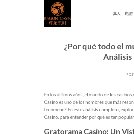
Skip
to
真人
电游
content
¿Por qué todo el 
Análisi
POS
En los últimos años, el mundo de los casino
Casino es uno de los nombres que más resonan
fenómeno? En este análisis completo, explor
Casino, para entender por qué es tan popular
Gratorama Casino: Un Vis