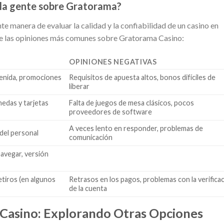
 la gente sobre Gratorama?
te manera de evaluar la calidad y la confiabilidad de un casino en
 de las opiniones más comunes sobre Gratorama Casino:
OPINIONES NEGATIVAS
enida, promociones
Requisitos de apuesta altos, bonos difíciles de
liberar
edas y tarjetas
Falta de juegos de mesa clásicos, pocos
proveedores de software
A veces lento en responder, problemas de
 del personal
comunicación
 navegar, versión
tiros (en algunos
Retrasos en los pagos, problemas con la verifica
de la cuenta
 Casino: Explorando Otras Opciones