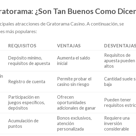
ratorama: ¿Son Tan Buenos Como Dice
cipales atracciones de Gratorama Casino. A continuación, se
nes más populares:
REQUISITOS
VENTAJAS
DESVENTAJA
Requisitos de
Depósito mínimo,
Aumenta el saldo
apuesta pueden
requisitos de apuesta
inicial
altos
in
Permite probar el
Cantidad suele 
Registro de cuenta
casino sin riesgo
baja
Participación en
Ofrecen
Pueden tener
juegos específicos,
oportunidades
requisitos estri
depósitos
adicionales de ganar
Bonos exclusivos,
Requiere una
Acumulación de
atención
inversión
puntos
personalizada
considerable