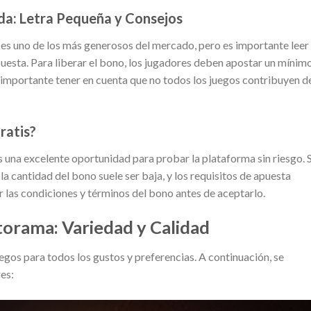
da: Letra Pequeña y Consejos
s uno de los más generosos del mercado, pero es importante leer 
puesta. Para liberar el bono, los jugadores deben apostar un mínim
 importante tener en cuenta que no todos los juegos contribuyen de
ratis?
 una excelente oportunidad para probar la plataforma sin riesgo. 
a cantidad del bono suele ser baja, y los requisitos de apuesta
r las condiciones y términos del bono antes de aceptarlo.
torama: Variedad y Calidad
gos para todos los gustos y preferencias. A continuación, se
es: