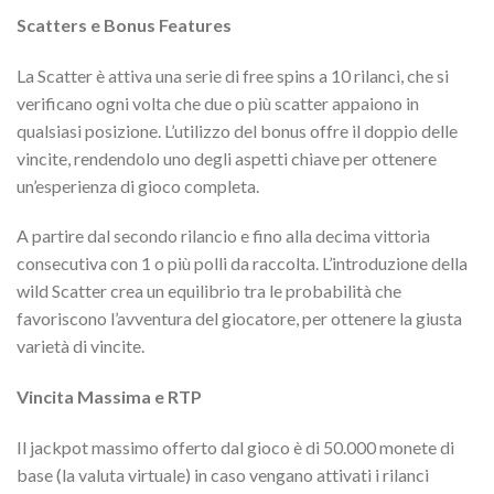
Scatters e Bonus Features
La Scatter è attiva una serie di free spins a 10 rilanci, che si
verificano ogni volta che due o più scatter appaiono in
qualsiasi posizione. L’utilizzo del bonus offre il doppio delle
vincite, rendendolo uno degli aspetti chiave per ottenere
un’esperienza di gioco completa.
A partire dal secondo rilancio e fino alla decima vittoria
consecutiva con 1 o più polli da raccolta. L’introduzione della
wild Scatter crea un equilibrio tra le probabilità che
favoriscono l’avventura del giocatore, per ottenere la giusta
varietà di vincite.
Vincita Massima e RTP
Il jackpot massimo offerto dal gioco è di 50.000 monete di
base (la valuta virtuale) in caso vengano attivati i rilanci