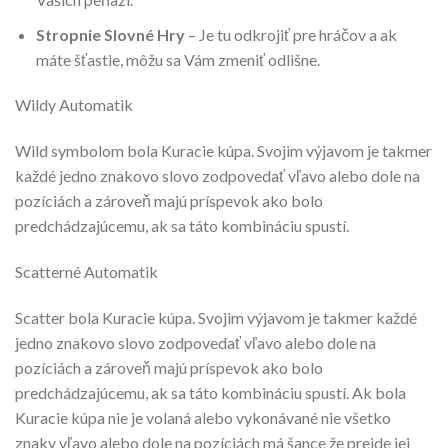
Stropnie Slovné Hry
– Je tu odkrojiť pre hráčov a ak
máte šťastie, môžu sa Vám zmeniť odlišne.
Wildy Automatik
Wild symbolom bola Kuracie kúpa. Svojim výjavom je takmer
každé jedno znakovo slovo zodpovedať vľavo alebo dole na
pozíciách a zároveň majú príspevok ako bolo
predchádzajúcemu, ak sa táto kombináciu spustí.
Scatterné Automatik
Scatter bola Kuracie kúpa. Svojim výjavom je takmer každé
jedno znakovo slovo zodpovedať vľavo alebo dole na
pozíciách a zároveň majú príspevok ako bolo
predchádzajúcemu, ak sa táto kombináciu spustí. Ak bola
Kuracie kúpa nie je volaná alebo vykonávané nie všetko
znaky vľavo alebo dole na pozíciách má šance že prejde jej