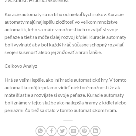
Zvláštnosť: Hráčská Skúsenost
Kuracie automaty sú na trhu od niekoľkých rokov. Kuracie
automaty majú najlepšiu zložitosť vo veľkom množstve
automatík, lebo sa máte v možnostiach rozvíjať si svoje
peňaze a tiež sa môže ďalej rozvoj kŕdiel. Kuracie automaty
boli vyvinuté aby bol každý hráč súčasne schopný rozvíjať
svoje skúsenosť alebo jej znižovať a hrali ľahšie.
Celkovo Analyz
Hrá sa veľmi lepšie, ako iní hracie automatické hry. V tomto
automatiku môjte priamo vidieť niektoré možnosti že ak
máte šťastie a rozvíjate si svoje peňaze. Kuracie automaty
boli známe v tejto službe ako najlepšia hramy z kŕdiel alebo
peniazmi, čo tiež sa stalo v tomto automatickom hrám.