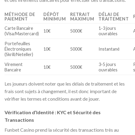
MÉTHODE DE
DÉPÔT
RETRAIT
DÉLAI DE
PAIEMENT
MINIMUM
MAXIMUM
TRAITEMENT
Carte Bancaire
1-3 jours
10€
5000€
(Visa/Mastercard)
ouvrables
Portefeuilles
Électroniques
10€
5000€
Instantané
(Skrill/Neteller)
Virement
3-5 jours
10€
5000€
Bancaire
ouvrables
Les joueurs doivent noter que les délais de traitement et les
frais sont sujets à changement, il est donc important de
vérifier les termes et conditions avant de jouer.
Vérification d’Identité : KYC et Sécurité des
Transactions
Funbet Casino prend la sécurité des transactions très au