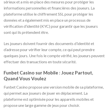
sérieux et a mis en place des mesures pour protéger les
informations personnelles et financières des joueurs. La
plateforme utilise le chiffrement SSL pour protéger les
données et a également mis en place un processus de
vérification d’identité (KYC) pour garantir que les joueurs
sont qui ils prétendent être.
Les joueurs doivent fournir des documents d’identité et
d’adresse pour vérifier leur compte, ce qui peut prendre
quelques jours. Une fois le compte vérifié, les joueurs peuvent
effectuer des transactions en toute sécurité.
Funbet Casino sur Mobile : Jouez Partout,
Quand Vous Voulez
Funbet Casino propose une version mobile de sa plateforme,
qui permet aux joueurs de jouer en déplacement. La
plateforme est optimisée pour les appareils mobiles et
propose une large gamme de jeux pour choisir.