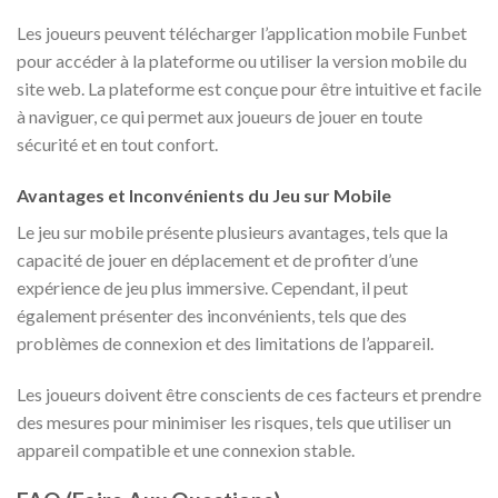
Les joueurs peuvent télécharger l’application mobile Funbet
pour accéder à la plateforme ou utiliser la version mobile du
site web. La plateforme est conçue pour être intuitive et facile
à naviguer, ce qui permet aux joueurs de jouer en toute
sécurité et en tout confort.
Avantages et Inconvénients du Jeu sur Mobile
Le jeu sur mobile présente plusieurs avantages, tels que la
capacité de jouer en déplacement et de profiter d’une
expérience de jeu plus immersive. Cependant, il peut
également présenter des inconvénients, tels que des
problèmes de connexion et des limitations de l’appareil.
Les joueurs doivent être conscients de ces facteurs et prendre
des mesures pour minimiser les risques, tels que utiliser un
appareil compatible et une connexion stable.