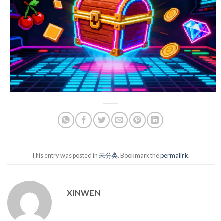
This entry was posted in
未分类
. Bookmark the
permalink
.
XINWEN