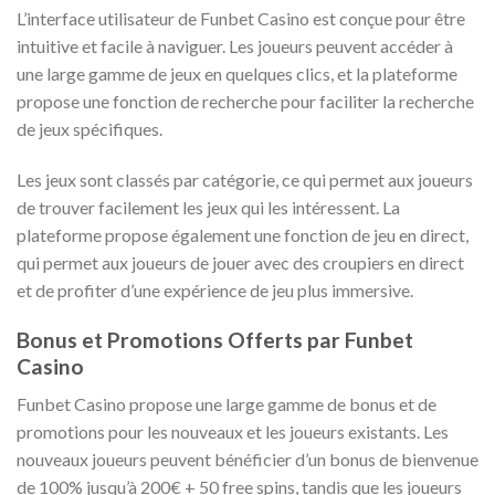
L’interface utilisateur de Funbet Casino est conçue pour être
intuitive et facile à naviguer. Les joueurs peuvent accéder à
une large gamme de jeux en quelques clics, et la plateforme
propose une fonction de recherche pour faciliter la recherche
de jeux spécifiques.
Les jeux sont classés par catégorie, ce qui permet aux joueurs
de trouver facilement les jeux qui les intéressent. La
plateforme propose également une fonction de jeu en direct,
qui permet aux joueurs de jouer avec des croupiers en direct
et de profiter d’une expérience de jeu plus immersive.
Bonus et Promotions Offerts par Funbet
Casino
Funbet Casino propose une large gamme de bonus et de
promotions pour les nouveaux et les joueurs existants. Les
nouveaux joueurs peuvent bénéficier d’un bonus de bienvenue
de 100% jusqu’à 200€ + 50 free spins, tandis que les joueurs