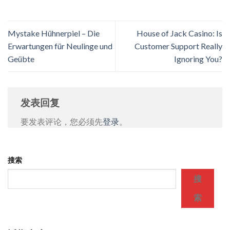
Mystake Hühnerpiel – Die
House of Jack Casino: Is
Erwartungen für Neulinge und
Customer Support Really
Geübte
Ignoring You?
发表回复
要发表评论，您必须先
登录
。
搜索
搜
索