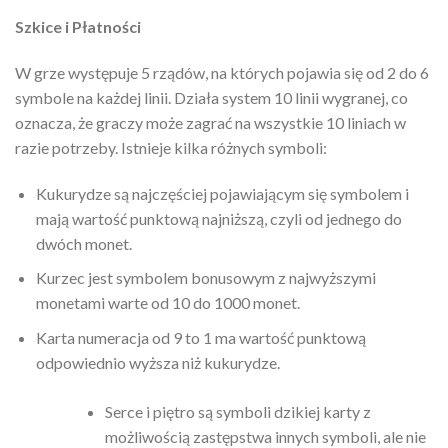
Szkice i Płatności
W grze występuje 5 rządów, na których pojawia się od 2 do 6
symbole na każdej linii. Działa system 10 linii wygranej, co
oznacza, że graczy może zagrać na wszystkie 10 liniach w
razie potrzeby. Istnieje kilka różnych symboli:
Kukurydze są najczęściej pojawiającym się symbolem i
mają wartość punktową najniższą, czyli od jednego do
dwóch monet.
Kurzec jest symbolem bonusowym z najwyższymi
monetami warte od 10 do 1000 monet.
Karta numeracja od 9 to 1 ma wartość punktową
odpowiednio wyższa niż kukurydze.
Serce i piętro są symboli dzikiej karty z
możliwością zastępstwa innych symboli, ale nie