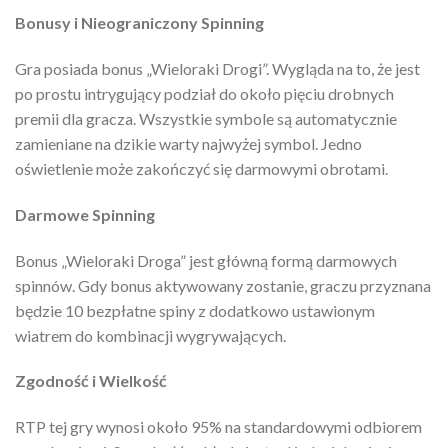
Bonusy i Nieograniczony Spinning
Gra posiada bonus „Wieloraki Drogi”. Wygląda na to, że jest
po prostu intrygujący podział do około pięciu drobnych
premii dla gracza. Wszystkie symbole są automatycznie
zamieniane na dzikie warty najwyżej symbol. Jedno
oświetlenie może zakończyć się darmowymi obrotami.
Darmowe Spinning
Bonus „Wieloraki Droga” jest główną formą darmowych
spinnów. Gdy bonus aktywowany zostanie, graczu przyznana
będzie 10 bezpłatne spiny z dodatkowo ustawionym
wiatrem do kombinacji wygrywających.
Zgodność i Wielkość
RTP tej gry wynosi około 95% na standardowymi odbiorem