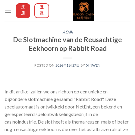
Skip
注
登
to
册
录
content
未分类
De Slotmachine van de Reusachtige
Eekhoorn op Rabbit Road
POSTED ON
2026年1月27日
BY
XINWEN
In dit artikel zullen we ons richten op een unieke en
bijzondere slotmachine genaamd "Rabbit Road". Deze
speelautomaat is ontwikkeld door NetEnt, een bekend en
gerespecteerd spelontwikkelingsbedrijf in de
casinoindustrie. De slot heeft als thema reuzen, mais of beter
nog, reusachtige eekhoorns die over het asfalt razen alsof ze