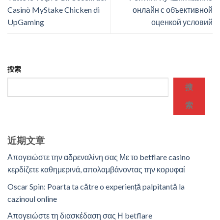
Casinò MyStake Chicken di
онлайн с объективной
UpGaming
оценкой условий
搜索
搜
索
近期文章
Απογειώστε την αδρεναλίνη σας Με το betflare casino
κερδίζετε καθημερινά, απολαμβάνοντας την κορυφαί
Oscar Spin: Poarta ta către o experiență palpitantă la
cazinoul online
Απογειώστε τη διασκέδαση σας Η betflare