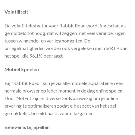
Volatiliteit
De volatiliteitsfactor voor Rabbit Road wordt ingeschat als
gemiddeld tot hoog, dat wil zeggen met veel veranderingen
tussen winnende- en verliesmomenten. De
onregelmatigheden worden ook vergeleken met de RTP van
het spel, die 96,1% bedraagt.
Mobiel Speelen
Bij "Rabbit Road" kun je via alle mobiele apparaten en een
normale browser op ieder moment in de dag online spelen.
Door NetEnt zijn er diverse tools aanwezig om je online
ervaring te optimaliseren zodat elk aspect van het spel
gemakkelijk bereikbaar is voor elke gamer.
Belevenis bij Spellen