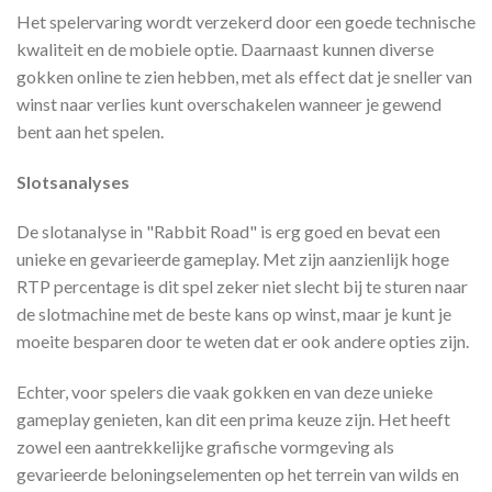
Het spelervaring wordt verzekerd door een goede technische
kwaliteit en de mobiele optie. Daarnaast kunnen diverse
gokken online te zien hebben, met als effect dat je sneller van
winst naar verlies kunt overschakelen wanneer je gewend
bent aan het spelen.
Slotsanalyses
De slotanalyse in "Rabbit Road" is erg goed en bevat een
unieke en gevarieerde gameplay. Met zijn aanzienlijk hoge
RTP percentage is dit spel zeker niet slecht bij te sturen naar
de slotmachine met de beste kans op winst, maar je kunt je
moeite besparen door te weten dat er ook andere opties zijn.
Echter, voor spelers die vaak gokken en van deze unieke
gameplay genieten, kan dit een prima keuze zijn. Het heeft
zowel een aantrekkelijke grafische vormgeving als
gevarieerde beloningselementen op het terrein van wilds en