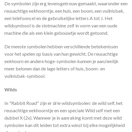
De symbolen zijn erg levensgetrouw gemaakt, waaronder een
reusachtige eekhoorntje, een huis, een boom, een vuilnisbak,
een telefooncel en de gebruikelijke letters A tot J. Het
wildsymbool is de slotmachine zelf in vorm van een oude
machine die als een klein gebouwtje wordt getoond.
De meeste symbolen hebben verschillende betekenissen
voor het spelen op basis van hun gewicht. De reusachtige
eekhoorn en andere hoge-symbolen kunnen je aanzienlijk
meer belonen dan de lage letters of huis, boom- en
vuilnisbak-symbool.
Wilds
In "Rabbit Road" zijn er drie wildsymbolen: de wild self, het
reusachtige eekhoorntje en een speciale Wild self met een
dubbel X (2x). Wanneer je in aanraking komt met deze wild
symbolen kan dit leiden tot extra winst bij elke mogelijkheid