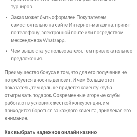
турниров.
Заказ может быть оформлен Покупателем
самостоятельно на сайте Интернет-магазина, принят
по телефону, электронной почте или посредством
мессенджера Whatsapp.
Чем выше статус пользователя, тем привлекательнее
предложения.
Преимущество бонуса в том, что для его получения не
потребуется вносить депозит. И чем больше этот
показатель, тем дольше придется клиенту клуба
отыгрывать подарок. Современные игорные клубы
работают в условиях жесткой конкуренции, им
приходится бороться за каждого клиента, привлекая его
внимание.
Как выбрать надежное онлайн казино