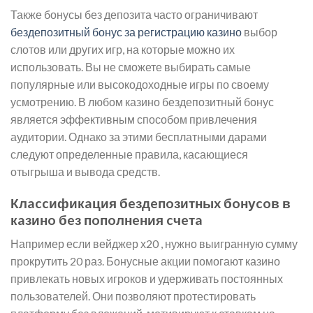
Также бонусы без депозита часто ограничивают
бездепозитный бонус за регистрацию казино
выбор
слотов или других игр, на которые можно их
использовать. Вы не сможете выбирать самые
популярные или высокодоходные игры по своему
усмотрению. В любом казино бездепозитный бонус
является эффективным способом привлечения
аудитории. Однако за этими бесплатными дарами
следуют определенные правила, касающиеся
отыгрыша и вывода средств.
Клaccификaция бeздeпoзитныx бoнуcoв в
кaзинo бeз пoпoлнeния cчeтa
Например если вейджер х20 , нужно выигранную сумму
прокрутить 20 раз. Бонусные акции помогают казино
привлекать новых игроков и удерживать постоянных
пользователей. Они позволяют протестировать