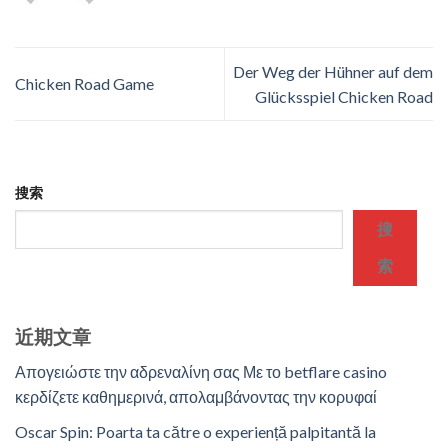
Der Weg der Hühner auf dem
Chicken Road Game
Glücksspiel Chicken Road
搜索
搜
索
近期文章
Απογειώστε την αδρεναλίνη σας Με το betflare casino
κερδίζετε καθημερινά, απολαμβάνοντας την κορυφαί
Oscar Spin: Poarta ta către o experiență palpitantă la