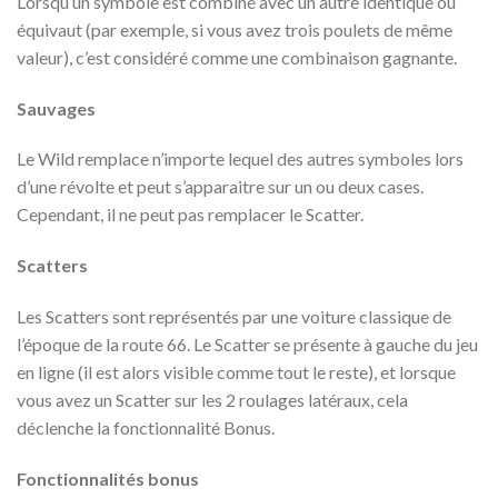
Lorsqu’un symbole est combiné avec un autre identique ou
équivaut (par exemple, si vous avez trois poulets de même
valeur), c’est considéré comme une combinaison gagnante.
Sauvages
Le Wild remplace n’importe lequel des autres symboles lors
d’une révolte et peut s’apparaitre sur un ou deux cases.
Cependant, il ne peut pas remplacer le Scatter.
Scatters
Les Scatters sont représentés par une voiture classique de
l’époque de la route 66. Le Scatter se présente à gauche du jeu
en ligne (il est alors visible comme tout le reste), et lorsque
vous avez un Scatter sur les 2 roulages latéraux, cela
déclenche la fonctionnalité Bonus.
Fonctionnalités bonus