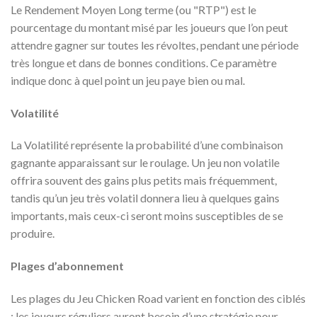
Le Rendement Moyen Long terme (ou "RTP") est le
pourcentage du montant misé par les joueurs que l’on peut
attendre gagner sur toutes les révoltes, pendant une période
très longue et dans de bonnes conditions. Ce paramètre
indique donc à quel point un jeu paye bien ou mal.
Volatilité
La Volatilité représente la probabilité d’une combinaison
gagnante apparaissant sur le roulage. Un jeu non volatile
offrira souvent des gains plus petits mais fréquemment,
tandis qu’un jeu très volatil donnera lieu à quelques gains
importants, mais ceux-ci seront moins susceptibles de se
produire.
Plages d’abonnement
Les plages du Jeu Chicken Road varient en fonction des ciblés
: les joueurs réguliers auront besoin d’une stratégie pour