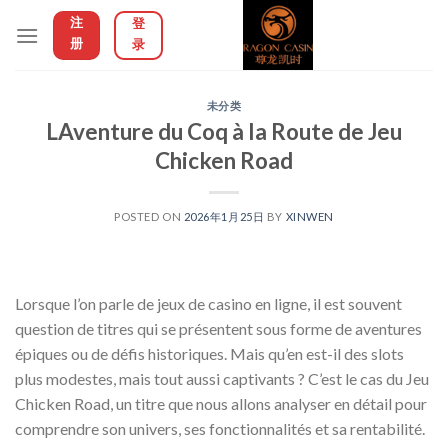
Skip
注
登
to
册
录
content
未分类
LAventure du Coq à la Route de Jeu
Chicken Road
POSTED ON
2026年1月25日
BY
XINWEN
Lorsque l’on parle de jeux de casino en ligne, il est souvent
question de titres qui se présentent sous forme de aventures
épiques ou de défis historiques. Mais qu’en est-il des slots
plus modestes, mais tout aussi captivants ? C’est le cas du Jeu
Chicken Road, un titre que nous allons analyser en détail pour
comprendre son univers, ses fonctionnalités et sa rentabilité.