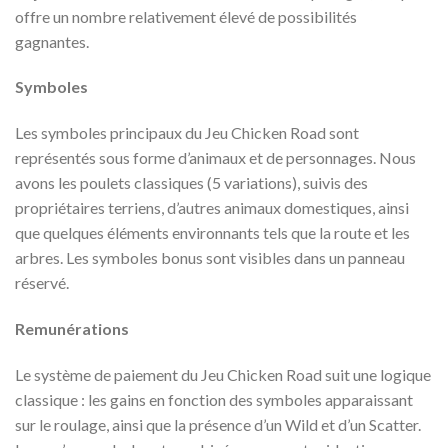
offre un nombre relativement élevé de possibilités
gagnantes.
Symboles
Les symboles principaux du Jeu Chicken Road sont
représentés sous forme d’animaux et de personnages. Nous
avons les poulets classiques (5 variations), suivis des
propriétaires terriens, d’autres animaux domestiques, ainsi
que quelques éléments environnants tels que la route et les
arbres. Les symboles bonus sont visibles dans un panneau
réservé.
Remunérations
Le système de paiement du Jeu Chicken Road suit une logique
classique : les gains en fonction des symboles apparaissant
sur le roulage, ainsi que la présence d’un Wild et d’un Scatter.