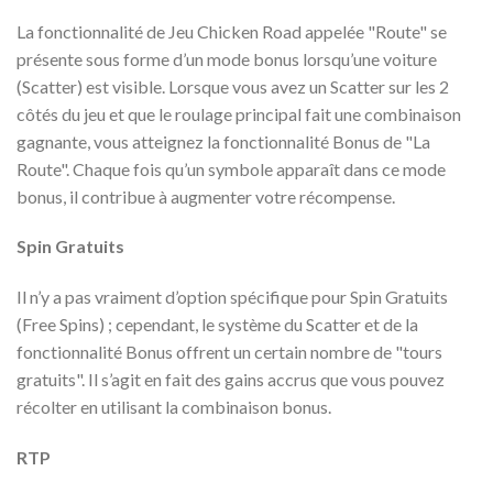
La fonctionnalité de Jeu Chicken Road appelée "Route" se
présente sous forme d’un mode bonus lorsqu’une voiture
(Scatter) est visible. Lorsque vous avez un Scatter sur les 2
côtés du jeu et que le roulage principal fait une combinaison
gagnante, vous atteignez la fonctionnalité Bonus de "La
Route". Chaque fois qu’un symbole apparaît dans ce mode
bonus, il contribue à augmenter votre récompense.
Spin Gratuits
Il n’y a pas vraiment d’option spécifique pour Spin Gratuits
(Free Spins) ; cependant, le système du Scatter et de la
fonctionnalité Bonus offrent un certain nombre de "tours
gratuits". Il s’agit en fait des gains accrus que vous pouvez
récolter en utilisant la combinaison bonus.
RTP