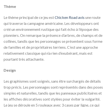
Thème
Le thème principal de ce jeu est
Chicken Road avis
une route
qui traverse la campagne américaine. Les développeurs ont
créé un environnement rustique qui fait écho à l’époque des
pionniers. On remarque la présence d’arbres, de champs et de
collines, tandis que les personnages se présentent sous forme
de familles et de propriétaires terriens. C’est une approche
relativement classique qui n’a rien d’exubérant, mais est
pourtant très attachante.
Design
Les graphismes sont soignés, sans être surchargés de détails
trop précis. Les personnages sont représentés dans des poses
simples et naturelles, tandis que les panneaux publicitaires et
les affiches décoratives sont stylées pour éviter la vulgarité.
Le jeu se déroule en 5 rouleaux avec 3 cases par ligne, ce qui