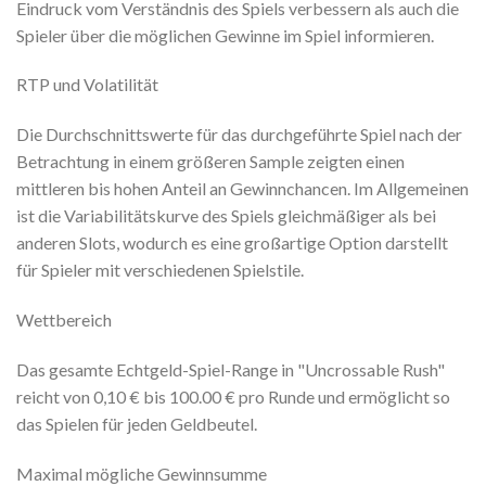
Eindruck vom Verständnis des Spiels verbessern als auch die
Spieler über die möglichen Gewinne im Spiel informieren.
RTP und Volatilität
Die Durchschnittswerte für das durchgeführte Spiel nach der
Betrachtung in einem größeren Sample zeigten einen
mittleren bis hohen Anteil an Gewinnchancen. Im Allgemeinen
ist die Variabilitätskurve des Spiels gleichmäßiger als bei
anderen Slots, wodurch es eine großartige Option darstellt
für Spieler mit verschiedenen Spielstile.
Wettbereich
Das gesamte Echtgeld-Spiel-Range in "Uncrossable Rush"
reicht von 0,10 € bis 100.00 € pro Runde und ermöglicht so
das Spielen für jeden Geldbeutel.
Maximal mögliche Gewinnsumme