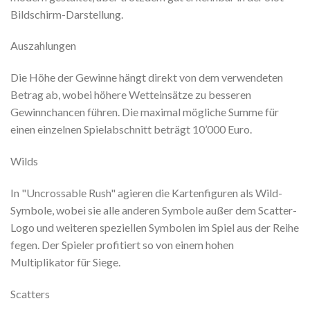
Bildschirm-Darstellung.
Auszahlungen
Die Höhe der Gewinne hängt direkt von dem verwendeten
Betrag ab, wobei höhere Wetteinsätze zu besseren
Gewinnchancen führen. Die maximal mögliche Summe für
einen einzelnen Spielabschnitt beträgt 10’000 Euro.
Wilds
In "Uncrossable Rush" agieren die Kartenfiguren als Wild-
Symbole, wobei sie alle anderen Symbole außer dem Scatter-
Logo und weiteren speziellen Symbolen im Spiel aus der Reihe
fegen. Der Spieler profitiert so von einem hohen
Multiplikator für Siege.
Scatters