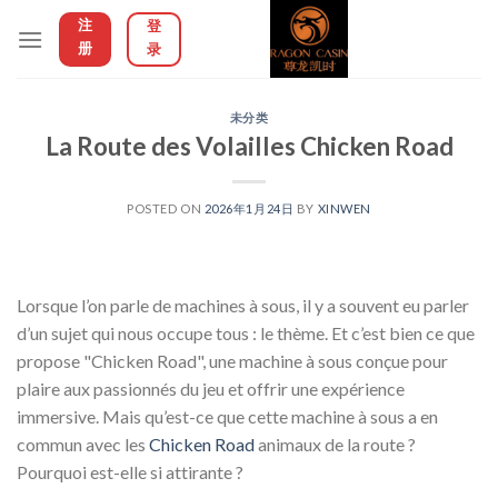
Skip
注
登
to
册
录
content
未分类
La Route des Volailles Chicken Road
POSTED ON
2026年1月24日
BY
XINWEN
Lorsque l’on parle de machines à sous, il y a souvent eu parler
d’un sujet qui nous occupe tous : le thème. Et c’est bien ce que
propose "Chicken Road", une machine à sous conçue pour
plaire aux passionnés du jeu et offrir une expérience
immersive. Mais qu’est-ce que cette machine à sous a en
commun avec les
Chicken Road
animaux de la route ?
Pourquoi est-elle si attirante ?