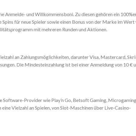
ene Anmelde- und Willkommensboni. Zu diesen gehören ein 100%e
ee Spins für neue Spieler sowie einen Bonus von der Marke im Wert
yalitätsprogramm mit mehreren Runden und Aktionen.
elzahl an Zahlungsmöglichkeiten, darunter Visa, Mastercard, Skril
sungen. Die Mindesteinzahlung ist bei einer Anmeldung von 10 € 
te Software-Provider wie Play’n Go, Betsoft Gaming, Microgaming
eine Vielzahl an Spielen, von Slot-Maschinen über Live-Casino-