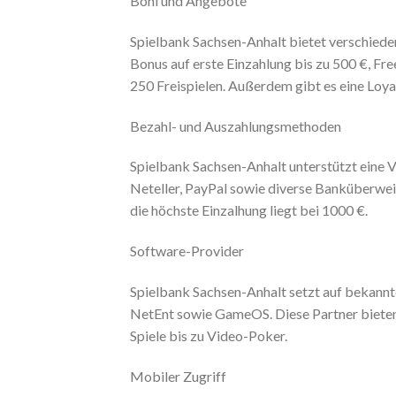
Boni und Angebote
Spielbank Sachsen-Anhalt bietet verschied
Bonus auf erste Einzahlung bis zu 500 €, Fr
250 Freispielen. Außerdem gibt es eine Lo
Bezahl- und Auszahlungsmethoden
Spielbank Sachsen-Anhalt unterstützt eine Vi
Neteller, PayPal sowie diverse Banküberwei
die höchste Einzalhung liegt bei 1000 €.
Software-Provider
Spielbank Sachsen-Anhalt setzt auf bekann
NetEnt sowie GameOS. Diese Partner bieten 
Spiele bis zu Video-Poker.
Mobiler Zugriff