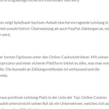
os zeigt Spielbank Sachsen-Anhalt eine hervorragende Leistung in
etet sowohl Sofort-Überweisung als auch PayPal-Zahlungen an, w
n wird.
 der besten Optionen unter den Online-Casinobetrieben. Mit seinen
gsprozess und einer sicheren Plattform bietet es alles, was man von
lte. Die Auswahl an Zahlungsmethoden ist umfassend und die
veau.
raus positiven Leistung Platz in der Liste der Top-Online-Casinos
ll unterstreicht seinen Ruf als ein Unternehmen, welches sich au