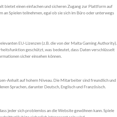
t bietet einen einfachen und sicheren Zugang zur Plattform auf
 an Spielen teilnehmen, egal ob sie sich im Büro oder unterwegs
relevanten EU-Lizenzen (z.B. die von der Malta Gaming Authority).
heitsfunktion geschützt, was bedeutet, dass Daten verschlüsselt
ormationen sicher einsehen können.
sen-Anhalt auf hohem Niveau. Die Mitarbeiter sind freundlich und
enen Sprachen, darunter Deutsch, Englisch und Französisch.
dass jeder sich problemlos an die Website gewöhnen kann. Spiele
chrittsgläubige sicherlich interessant sein wird.