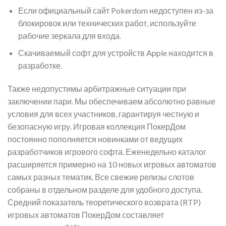
Если официальный сайт Pokerdom недоступен из-за
блокировок или технических работ, используйте
рабочие зеркала для входа.
Скачиваемый софт для устройств Apple находится в
разработке.
Также недопустимы арбитражные ситуации при
заключении пари. Мы обеспечиваем абсолютно равные
условия для всех участников, гарантируя честную и
безопасную игру. Игровая коллекция ПокерДом
постоянно пополняется новинками от ведущих
разработчиков игрового софта. Еженедельно каталог
расширяется примерно на 10 новых игровых автоматов
самых разных тематик. Все свежие релизы слотов
собраны в отдельном разделе для удобного доступа.
Средний показатель теоретического возврата (RTP)
игровых автоматов ПокерДом составляет