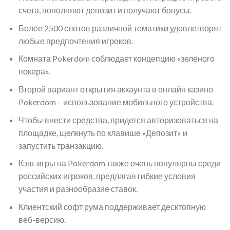
счета, пополняют депозит и получают бонусы.
Более 2500 слотов различной тематики удовлетворят
любые предпочтения игроков.
Комната Pokerdom соблюдает концепцию «зеленого
покера».
Второй вариант открытия аккаунта в онлайн казино
Pokerdom – использование мобильного устройства.
Чтобы внести средства, придется авторизоваться на
площадке, щелкнуть по клавише «Депозит» и
запустить транзакцию.
Кэш-игры на Pokerdom также очень популярны среди
российских игроков, предлагая гибкие условия
участия и разнообразие ставок.
Клиентский софт рума поддерживает десктопную
веб-версию.