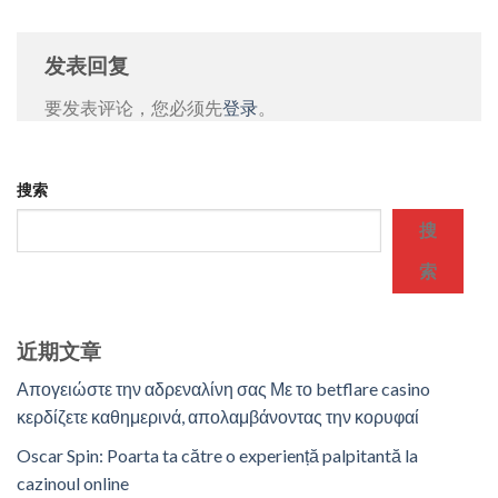
发表回复
要发表评论，您必须先
登录
。
搜索
搜
索
近期文章
Απογειώστε την αδρεναλίνη σας Με το betflare casino
κερδίζετε καθημερινά, απολαμβάνοντας την κορυφαί
Oscar Spin: Poarta ta către o experiență palpitantă la
cazinoul online