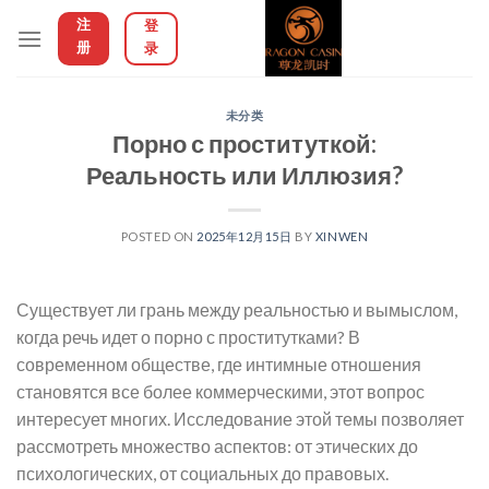
Skip
注
登
to
册
录
content
未分类
Порно с проституткой:
Реальность или Иллюзия?
POSTED ON
2025年12月15日
BY
XINWEN
Существует ли грань между реальностью и вымыслом,
когда речь идет о порно с проститутками? В
современном обществе, где интимные отношения
становятся все более коммерческими, этот вопрос
интересует многих. Исследование этой темы позволяет
рассмотреть множество аспектов: от этических до
психологических, от социальных до правовых.