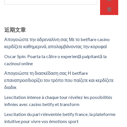
索
近期文章
Απογειώστε την αδρεναλίνη σας Με το betflare casino
κερδίζετε καθημερινά, απολαμβάνοντας την κορυφαί
Oscar Spin: Poarta ta către o experiență palpitantă la
cazinoul online
Απογειώστε τη διασκέδαση σας Η betflare
επαναπροσδιορίζει τον τρόπο που παίζετε και κερδίζετε
διαδικ
Lexcitation intense à chaque tour révélez les possibilités
infinies avec casino betify et transform
Lexcitation du pari réinventée betify france, la plateforme
intuitive pour vivre vos émotions sport