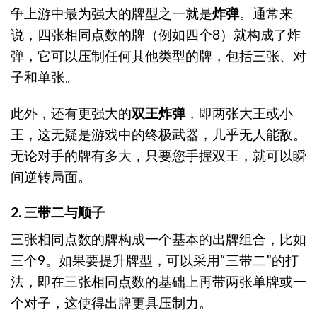
争上游中最为强大的牌型之一就是
炸弹
。通常来
说，四张相同点数的牌（例如四个8）就构成了炸
弹，它可以压制任何其他类型的牌，包括三张、对
子和单张。
此外，还有更强大的
双王炸弹
，即两张大王或小
王，这无疑是游戏中的终极武器，几乎无人能敌。
无论对手的牌有多大，只要您手握双王，就可以瞬
间逆转局面。
2. 三带二与顺子
三张相同点数的牌构成一个基本的出牌组合，比如
三个9。如果要提升牌型，可以采用“三带二”的打
法，即在三张相同点数的基础上再带两张单牌或一
个对子，这使得出牌更具压制力。