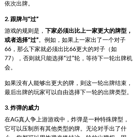
依次出牌。
2. 跟牌与“过”
游戏的规则是，
下家必须出比上一家更大的牌型，
或者选择“过”
。例如，如果上一家出了一个对子
66，那么下家就必须出比66更大的对子（如
77），否则就只能选择“过”轮，等待下一轮出牌机
会。
如果没有人能够出更大的牌，则这一轮出牌结束，
最后出牌的玩家可以自由选择下一轮的出牌类型。
3. 炸弹的威力
在AG真人争上游游戏中，炸弹是一种特殊牌型，
它可以压制所有其他类型的牌。无论对手出了什