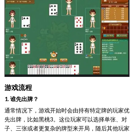
游戏流程
1. 谁先出牌？
通常情况下，游戏开始时会由持有特定牌的玩家优
先出牌，比如黑桃3。这位玩家可以选择单张、对
子、三张或者更复杂的牌型来开局，随后其他玩家