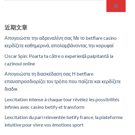
索
近期文章
Απογειώστε την αδρεναλίνη σας Με το betflare casino
κερδίζετε καθημερινά, απολαμβάνοντας την κορυφαί
Oscar Spin: Poarta ta către o experiență palpitantă la
cazinoul online
Απογειώστε τη διασκέδαση σας Η betflare
επαναπροσδιορίζει τον τρόπο που παίζετε και κερδίζετε
διαδικ
Lexcitation intense à chaque tour révélez les possibilités
infinies avec casino betify et transform
Lexcitation du pari réinventée betify france, la plateforme
intuitive pour vivre vos émotions sport