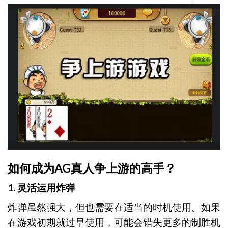
如何成为AG真人争上游的高手？
1. 灵活运用炸弹
炸弹虽然强大，但也需要在适当的时机使用。如果
在游戏初期就过早使用，可能会错失更多的制胜机