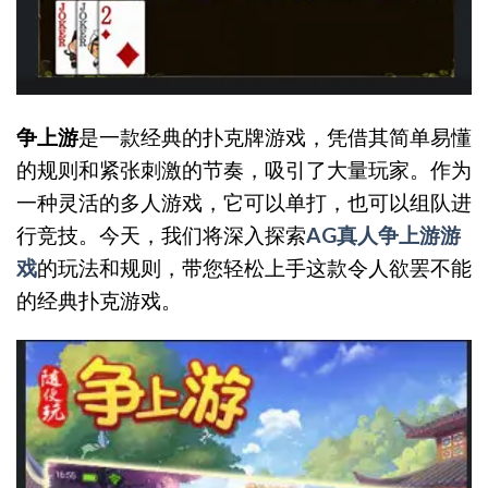
争上游
是一款经典的扑克牌游戏，凭借其简单易懂
的规则和紧张刺激的节奏，吸引了大量玩家。作为
一种灵活的多人游戏，它可以单打，也可以组队进
行竞技。今天，我们将深入探索
AG真人争上游游
戏
的玩法和规则，带您轻松上手这款令人欲罢不能
的经典扑克游戏。