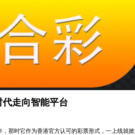
时代走向智能平台
5年，那时它作为香港官方认可的彩票形式，一上线就掀