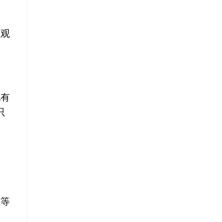
。
、观
配有
只
同等