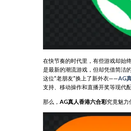
在快节奏的时代里，有些游戏却始终
是最新的潮流游戏，但却凭借简洁
这位“老朋友”换上了新外衣——
AG
支持、移动操作和直播开奖等现代
那么，
AG真人香港六合彩
究竟魅力