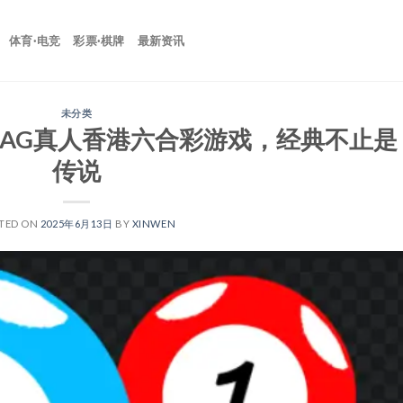
体育·电竞
彩票·棋牌
最新资讯
未分类
AG真人香港六合彩游戏，经典不止是
传说
TED ON
2025年6月13日
BY
XINWEN