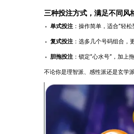
三种投注方式，满足不同风
单式投注
：操作简单，适合“轻松
复式投注
：选多几个号码组合，
胆拖投注
：锁定“心水号”，加上
不论你是理智派、感性派还是玄学