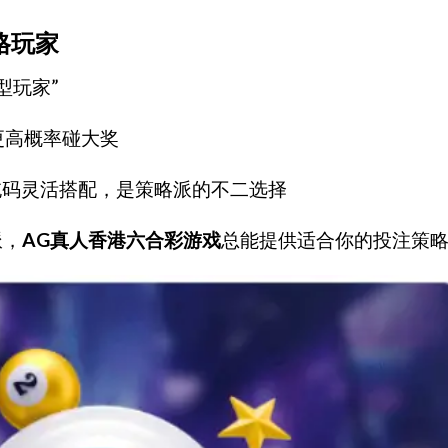
格玩家
型玩家”
更高概率碰大奖
拖码灵活搭配，是策略派的不二选择
派，
AG真人香港六合彩游戏
总能提供适合你的投注策