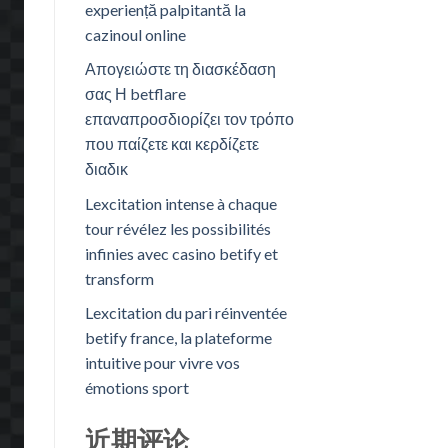
experiență palpitantă la
cazinoul online
Απογειώστε τη διασκέδαση
σας Η betflare
επαναπροσδιορίζει τον τρόπο
που παίζετε και κερδίζετε
διαδικ
Lexcitation intense à chaque
tour révélez les possibilités
infinies avec casino betify et
transform
Lexcitation du pari réinventée
betify france, la plateforme
intuitive pour vivre vos
émotions sport
近期评论