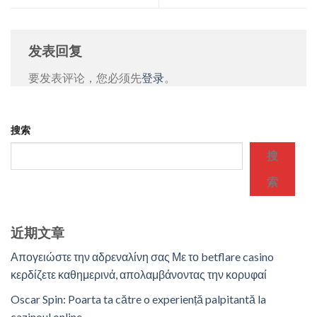
发表回复
要发表评论，您必须先
登录
。
搜索
搜
索
近期文章
Απογειώστε την αδρεναλίνη σας Με το betflare casino
κερδίζετε καθημερινά, απολαμβάνοντας την κορυφαί
Oscar Spin: Poarta ta către o experiență palpitantă la
cazinoul online