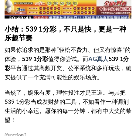
小结：539 1分彩，不只是快，更是一种
乐趣节奏
如果你追求的是那种“轻松不费力、但又有惊喜”的
体验，
539 1分彩
值得你尝试。而
AG真人
539 1分
彩
平台通过其高频开奖、公平系统和多样玩法，确
实提供了一个充满可能性的娱乐场所。
当然了，娱乐有度，理性投注才是王道。与其把
539 1分彩当成发财梦的工具，不如看作一种调剂
生活的小幸运。愿你的每一分钟，都有中大奖的希
望！
(function()