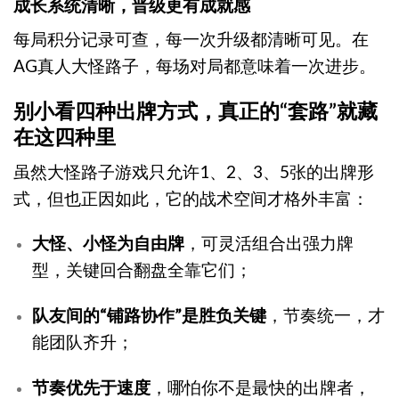
成长系统清晰，晋级更有成就感
每局积分记录可查，每一次升级都清晰可见。在
AG真人大怪路子，每场对局都意味着一次进步。
别小看四种出牌方式，真正的“套路”就藏
在这四种里
虽然大怪路子游戏只允许1、2、3、5张的出牌形
式，但也正因如此，它的战术空间才格外丰富：
大怪、小怪为自由牌
，可灵活组合出强力牌
型，关键回合翻盘全靠它们；
队友间的“铺路协作”是胜负关键
，节奏统一，才
能团队齐升；
节奏优先于速度
，哪怕你不是最快的出牌者，