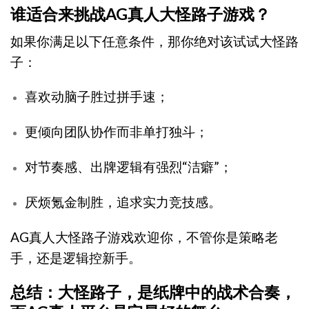
谁适合来挑战AG真人大怪路子游戏？
如果你满足以下任意条件，那你绝对该试试大怪路
子：
喜欢动脑子胜过拼手速；
更倾向团队协作而非单打独斗；
对节奏感、出牌逻辑有强烈“洁癖”；
厌烦氪金制胜，追求实力竞技感。
AG真人大怪路子游戏欢迎你，不管你是策略老
手，还是逻辑控新手。
总结：大怪路子，是纸牌中的战术合奏，