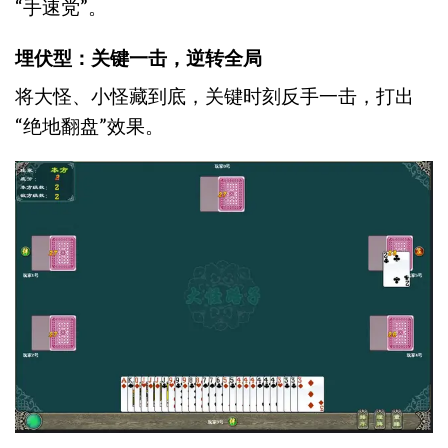
“手速党”。
埋伏型：关键一击，逆转全局
将大怪、小怪藏到底，关键时刻反手一击，打出
“绝地翻盘”效果。