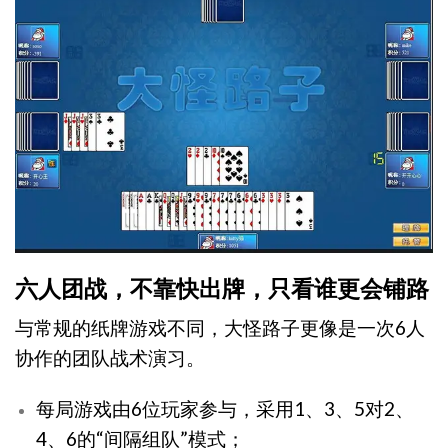
六人团战，不靠快出牌，只看谁更会铺路
与常规的纸牌游戏不同，大怪路子更像是一次6人
协作的团队战术演习。
每局游戏由6位玩家参与，采用1、3、5对2、
4、6的“间隔组队”模式；