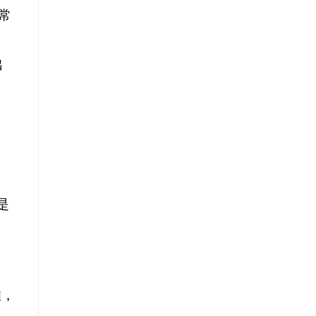
常
出
是
推，