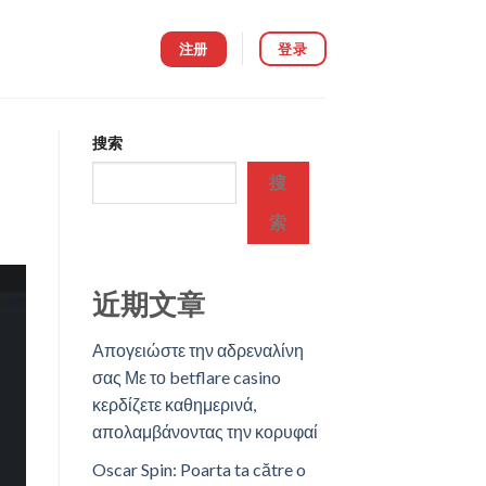
注册
登录
搜索
搜
索
近期文章
Απογειώστε την αδρεναλίνη
σας Με το betflare casino
κερδίζετε καθημερινά,
απολαμβάνοντας την κορυφαί
Oscar Spin: Poarta ta către o