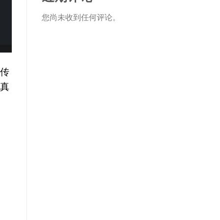
您尚未收到任何评论。
种传
G真